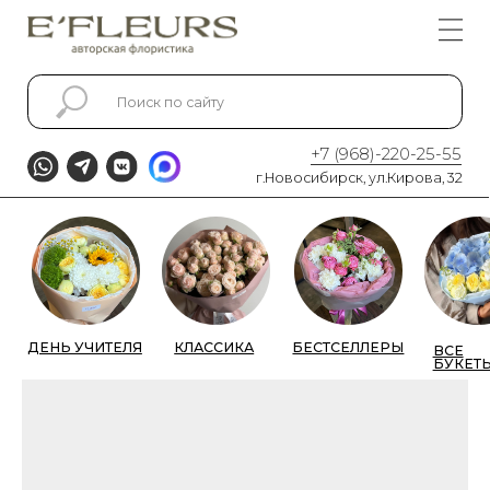
Главная
Каталог
+7 (968)-220-25-55
КАТАЛОГ
г.Новосибирск, ул.Кирова, 32
ДЕНЬ УЧИТЕЛЯ
КЛАССИКА
БЕСТСЕЛЛЕРЫ
ВСЕ
МОНО
БУКЕТЫ