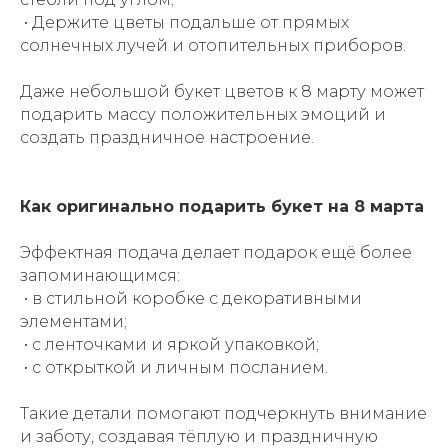
Корпоративным клиентам
• Держите цветы подальше от прямых
Контакты
солнечных лучей и отопительных приборов.
Даже небольшой букет цветов к 8 марту может
Политика конфиденциальности
подарить массу положительных эмоций и
ИП Тутова Екатерина Альбертовна
создать праздничное настроение.
ИНН: 380407117594
ОГРНИП: 324547600190668
Как оригинально подарить букет на 8 марта
Представленная на сайте информация не является
Быстрая доставка свежих цветов по районам Новосибирска:
публичной офертой и несёт исключительно
Центральный, Заельцовский, Октябрьский, Дзержинский,
информационный характер
Ленинский, Кировский и Академгородок.
Эффектная подача делает подарок ещё более
E'FLEURS
запоминающимся:
• в стильной коробке с декоративными
элементами;
• с ленточками и яркой упаковкой;
• с открыткой и личным посланием.
Такие детали помогают подчеркнуть внимание
и заботу, создавая тёплую и праздничную