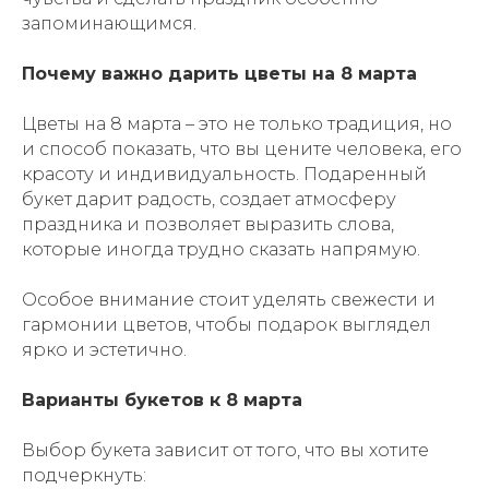
запоминающимся.
Почему важно дарить цветы на 8 марта
Цветы на 8 марта – это не только традиция, но
и способ показать, что вы цените человека, его
красоту и индивидуальность. Подаренный
КАТАЛОГ
букет дарит радость, создает атмосферу
праздника и позволяет выразить слова,
Все букеты
ИНФОРМАЦИЯ
которые иногда трудно сказать напрямую.
О компании
Авторские букеты
Особое внимание стоит уделять свежести и
Доставка и оплата
Монобукеты
гармонии цветов, чтобы подарок выглядел
ярко и эстетично.
Система лояльности
Коробки и корзины
Варианты букетов к 8 марта
орпоративным клиентам
Подарки
Выбор букета зависит от того, что вы хотите
Контакты
Шары
Блог
подчеркнуть:
Карта