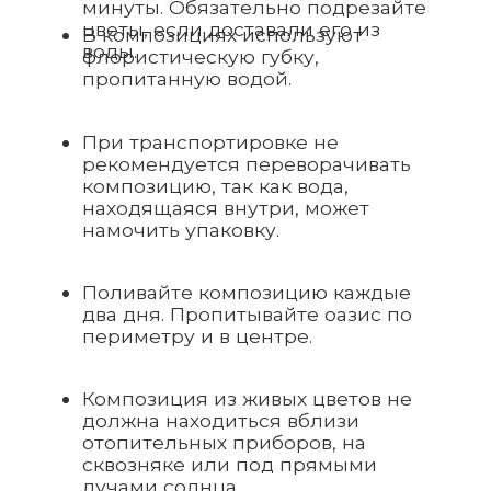
Композиция из живых цветов не
должна находиться вблизи
отопительных приборов, на
сквозняке или под прямыми
лучами солнца.
Удаляйте засохшие или
поникшие цветы, чтобы
остальные не начали вянуть
вслед за ними.
Не вытаскивайте цветы из губки,
так как если их вернуть обратно,
то такие растения перестанут
подпитываться, потому что у
цветка образуется воздушная
пробка и они очень быстро
засохнут.
В зимний период соблюдайте
КАТАЛОГ
ВАЖНОЕ правило! Не спешите
доставать композицию из
Все букеты
ИНФОРМАЦИЯ
транспортировочной упаковки,
подождите 10 - 15 мин.