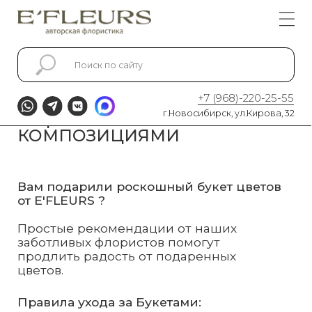
Главная
Блог
Уход за букетами и
композициями
+7 (968)-220-25-55
СЕКРЕТЫ УХОДА ЗА БУКЕТАМИ
г.Новосибирск, ул.Кирова, 32
И ЦВЕТОЧНЫМИ
КОМПОЗИЦИЯМИ
Вам подарили роскошный букет цветов
от E'FLEURS ?
Простые рекомендации от наших
заботливых флористов помогут
продлить радость от подаренных
цветов.
Правила ухода за Букетами:
Подготовьте чистую вазу с
прохладной водой. Добавьте в
нее Chrysal.