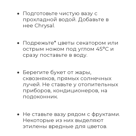
Подрежьте* цветы секатором или
острым ножом под углом 45°C и
сразу поставьте в воду.
Берегите букет от жары,
сквозняков, прямых солнечных
лучей. Не ставьте у отопительных
приборов, кондиционеров, на
подоконник.
Не ставьте вазу рядом с фруктами.
Некоторые из них выделяют
этилены вредные для цветов.
Раз в два дня меняйте воду в вазе
и обновляйте срез.
Удаляйте увядшие соцветия и
листья со стебля.
Не опрыскивайте цветы из
пульверизатора.