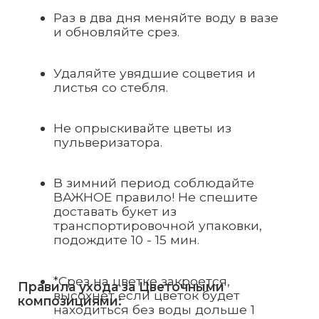
В зимний период соблюдайте
ВАЖНОЕ правило! Не спешите
доставать букет из
транспортировочной упаковки,
подождите 10 - 15 мин.
*Срез на цветке закроется,
Правила ухода за Цветочными
высохнет если цветок будет
композициями:
находиться без воды дольше 1
минуты. Обязательно подрезайте
цветы, если доставали его из
В композициях используют
воды.
флористическую губку,
пропитанную водой.
При транспортировке не
рекомендуется переворачивать
композицию, так как вода,
находящаяся внутри, может
намочить упаковку.
Поливайте композицию каждые
два дня. Пропитывайте оазис по
периметру и в центре.