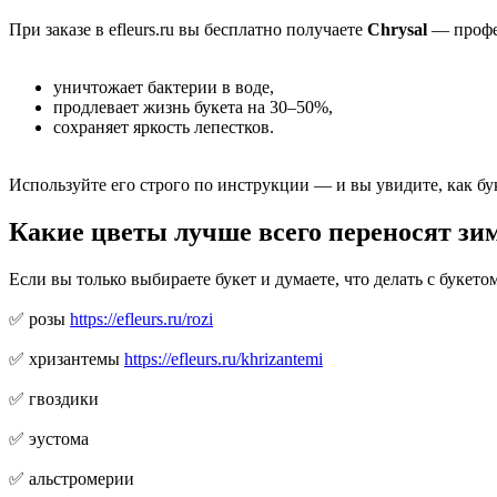
При заказе в efleurs.ru вы бесплатно получаете
Chrysal
— профес
уничтожает бактерии в воде,
продлевает жизнь букета на 30–50%,
сохраняет яркость лепестков.
Используйте его строго по инструкции — и вы увидите, как бу
Какие цветы лучше всего переносят зи
Если вы только выбираете букет и думаете, что делать с буке
✅ розы
https://efleurs.ru/rozi
✅ хризантемы
https://efleurs.ru/khrizantemi
✅ гвоздики
✅ эустома
✅ альстромерии