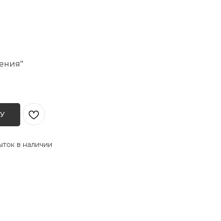
ения"
У
ток в наличии