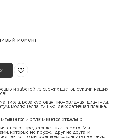
тливый момент"
У
овью и заботой из свежих цветов руками наших
ов!
 маттиола, роза кустовая пионовидная, диантусы,
етум, моллюцелла, тишью, декоративная пленка,
читывается и оплачивается отдельно.
личаться
от представленных на фото. Мы
ми, которые не похожи друг на друга, и
ежедневно. Но мы обещаем сохранить цветовую