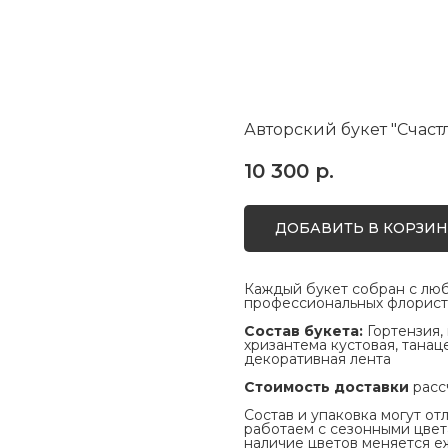
Авторский букет "Счас
10 300
р.
ДОБАВИТЬ В КОРЗИН
Каждый букет собран с люб
профессиональных флорист
Состав букета:
Гортензия,
хризантема кустовая, танац
декоративная лента
Cтоимость доставки
расс
Состав и упаковка могут от
работаем с сезонными цвета
наличие цветов меняется 